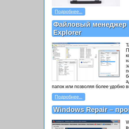
Подробнее...
Файловый менеджер 
Explorer
T
П
к
н
з
п
б
а
папок или позволяя более удобно 
Подробнее...
Windows Repair – пр
W
в