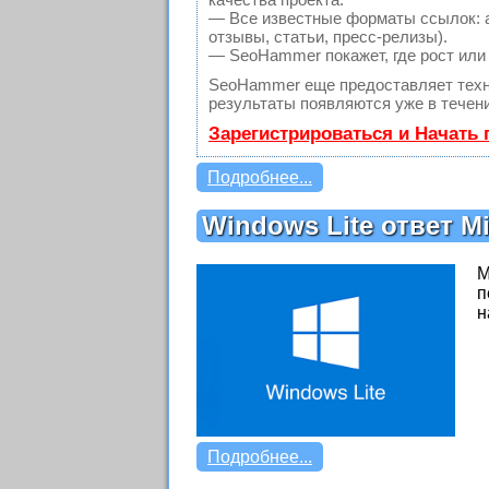
— Все известные форматы ссылок: а
отзывы, статьи, пресс-релизы).
— SeoHammer покажет, где рост или 
SeoHammer еще предоставляет тех
результаты появляются уже в течени
Зарегистрироваться и Начать
Подробнее...
Windows Lite ответ M
M
п
н
Подробнее...