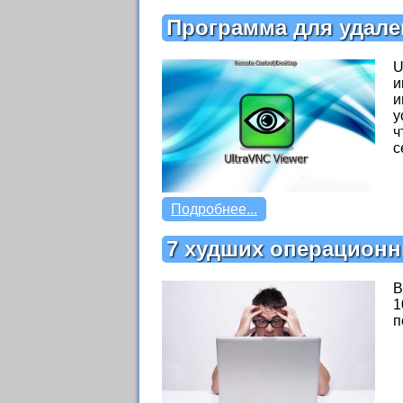
Программа для удале
U
и
и
у
ч
с
Подробнее...
7 худших операционн
В
1
п