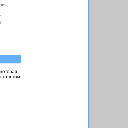
ния,
.
е
 которая
т ответом