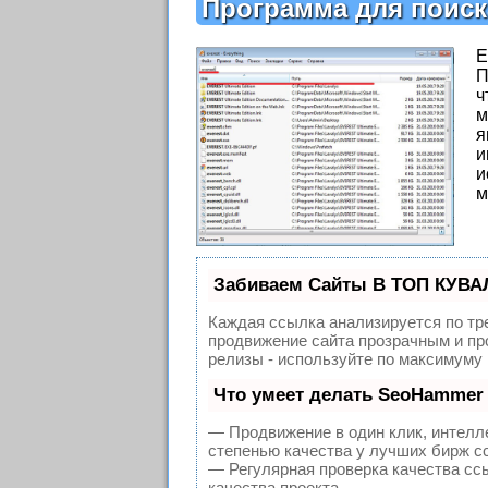
Программа для поиск
E
П
ч
м
я
и
и
м
Забиваем Сайты В ТОП КУВА
Каждая ссылка анализируется по тр
продвижение сайта прозрачным и про
релизы - используйте по максимуму
Что умеет делать SeoHammer
— Продвижение в один клик, интелл
степенью качества у лучших бирж с
— Регулярная проверка качества сс
качества проекта.