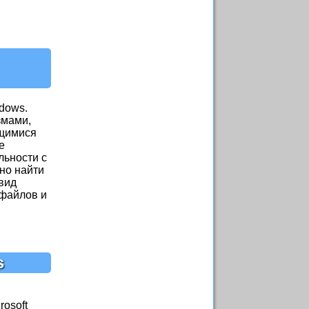
dows.
змами,
ящимися
е
ьности с
но найти
вид
 файлов и
s
osoft