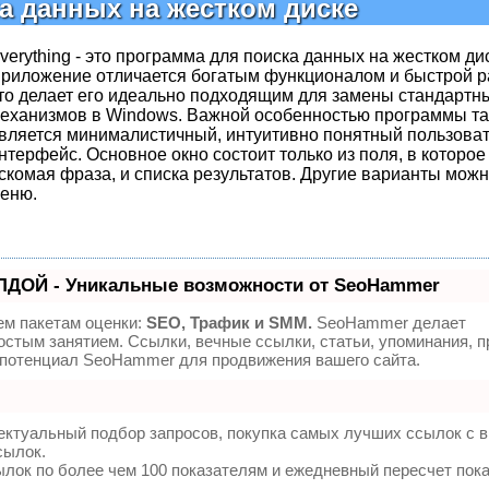
а данных на жестком диске
verything - это программа для поиска данных на жестком ди
риложение отличается богатым функционалом и быстрой р
то делает его идеально подходящим для замены стандартн
еханизмов в Windows. Важной особенностью программы т
вляется минималистичный, интуитивно понятный пользова
нтерфейс. Основное окно состоит только из поля, в которое
скомая фраза, и списка результатов. Другие варианты можн
еню.
ЛДОЙ - Уникальные возможности от SeoHammer
ем пакетам оценки:
SEO, Трафик и SMM.
SeoHammer делает
стым занятием. Ссылки, вечные ссылки, статьи, упоминания, п
 потенциал SeoHammer для продвижения вашего сайта.
ектуальный подбор запросов, покупка самых лучших ссылок с 
сылок.
ылок по более чем 100 показателям и ежедневный пересчет пок