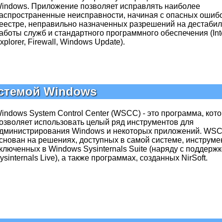
indows. Приложение позволяет исправлять наиболее
аспространенные неисправности, начиная с опасных ошибо
еестре, неправильно назначенных разрешений на дестаби
аботы служб и стандартного программного обеспечения (Int
xplorer, Firewall, Windows Update).
истемой Windows
indows System Control Center (WSCC) - это программа, кот
озволяет использовать целый ряд инструментов для
дминистрирования Windows и некоторых приложений. WS
снован на решениях, доступных в самой системе, инструме
ключенных в Windows Sysinternals Suite (наряду с поддерж
ysinternals Live), а также программах, созданных NirSoft.