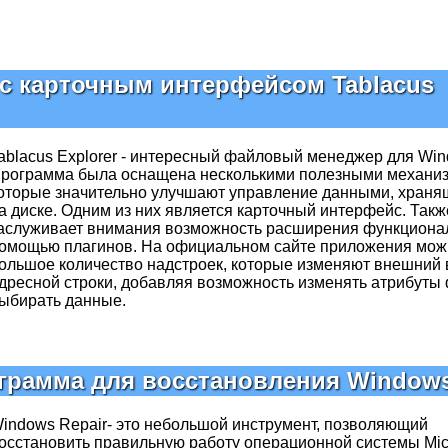
с карточным интерфейсом Tablacus
ablacus Explorer - интересный файловый менеджер для Win
рограмма была оснащена несколькими полезными механи
оторые значительно улучшают управление данными, хран
а диске. Одним из них является карточный интерфейс. Такж
аслуживает внимания возможность расширения функционал
омощью плагинов. На официальном сайте приложения мож
ольшое количество надстроек, которые изменяют внешний 
дресной строки, добавляя возможность изменять атрибуты
выбирать данные.
ограмма для восстановления Window
indows Repair- это небольшой инструмент, позволяющий
осстановить правильную работу операционной системы Micr