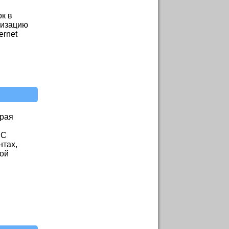
к в
лизацию
ernet
орая
CC
нтах,
кой