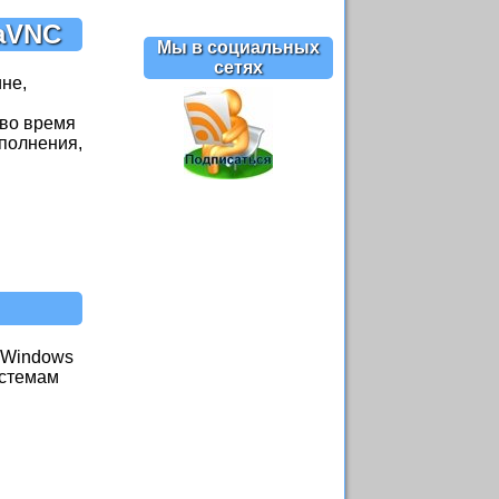
raVNC
Мы в социальных
сетях
не,
 во время
ополнения,
 Windows
истемам