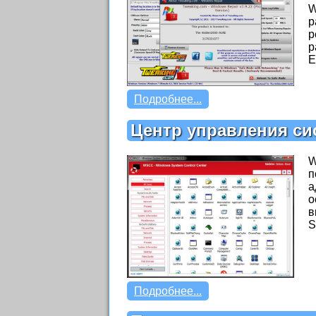
W
р
р
р
E
Подробнее...
Центр управления с
W
п
а
о
в
S
Подробнее...