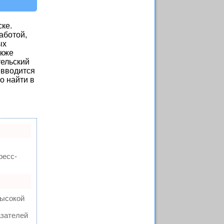
ске.
аботой,
ых
акже
тельский
 вводится
о найти в
ресс-
высокой
азателей