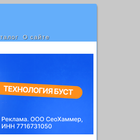
талог
О сайте