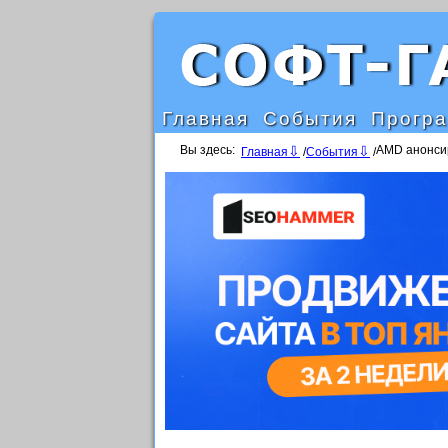
Главная
События
Прогр
Вы здесь:
AMD анонси
Главная
/
События
/