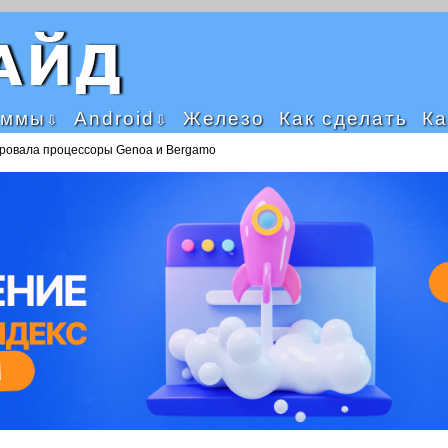
аммы
Android
Железо
Как сделать
Ка
ровала процессоры Genoa и Bergamo