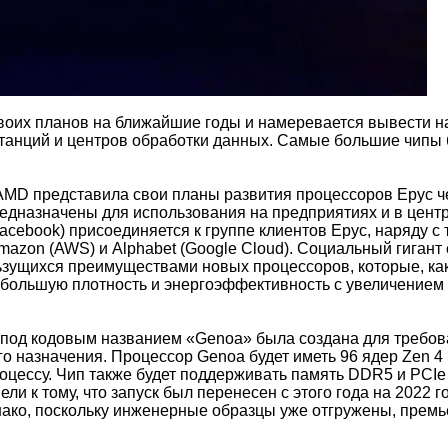
воих планов на ближайшие годы и намеревается вывести н
танций и центров обработки данных. Самые большие чипы 
MD представила свои планы развития процессоров Epyc ч
дназначены для использования на предприятиях и в цент
acebook) присоединяется к группе клиентов Epyc, наряду с
 Amazon (AWS) и Alphabet (Google Cloud). Социальный гигант 
ьзущихся преимуществами новых процессоров, которые, ка
е большую плотность и энергоэффективность с увеличением
 под кодовым названием «Genoa» была создана для требо
 назначения. Процессор Genoa будет иметь 96 ядер Zen 4 
цессу. Чип также будет поддерживать память DDR5 и PCIe 
ли к тому, что запуск был перенесен с этого года на 2022 г
днако, поскольку инженерные образцы уже отгружены, премь