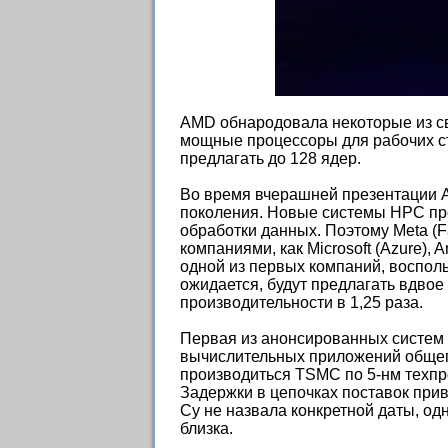
AMD обнародовала некоторые из с
мощные процессоры для рабочих с
предлагать до 128 ядер.
Во время вчерашней презентации A
поколения. Новые системы HPC пре
обработки данных. Поэтому Meta (F
компаниями, как Microsoft (Azure),
одной из первых компаний, воспол
ожидается, будут предлагать вдво
производительности в 1,25 раза.
Первая из анонсированных систем
вычислительных приложений общего
производиться TSMC по 5-нм техпро
Задержки в цепочках поставок приве
Су не назвала конкретной даты, о
близка.