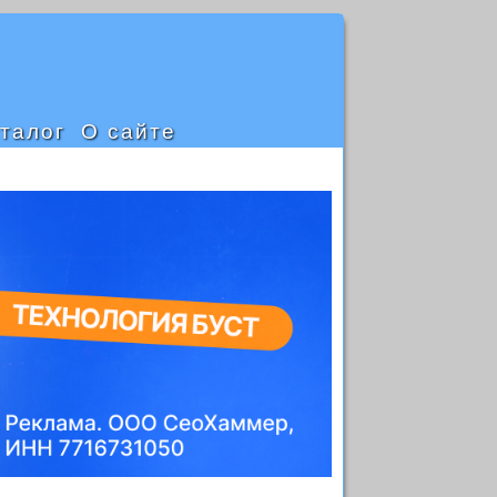
талог
О сайте