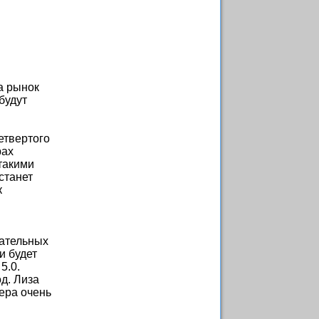
а рынок
будут
етвертого
рах
 такими
станет
к
вательных
и будет
5.0.
од. Лиза
ера очень