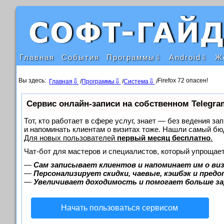
Главная
События
Программы
Android
Ж
Вы здесь:
Firefox 72 опасен!
Главная
/
Программы
/
Система
/
Сервис онлайн-записи на собственном Telegra
Тот, кто работает в сфере услуг, знает — без ведения за
и напоминать клиентам о визитах тоже. Нашли самый б
Для новых пользователей
первый месяц бесплатно
.
Чат-бот для мастеров и специалистов, который упрощает
—
Сам записывает клиентов и напоминает им о ви
—
Персонализирует скидки, чаевые, кэшбэк и пред
—
Увеличивает доходимость и помогает больше з
Начать пользоваться сервисом