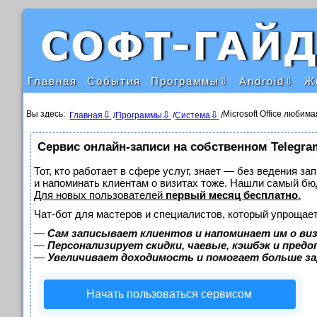
Главная
События
Программы
Android
Ж
Вы здесь:
Microsoft Office любим
Главная
/
Программы
/
Система
/
Сервис онлайн-записи на собственном Telegra
Тот, кто работает в сфере услуг, знает — без ведения за
и напоминать клиентам о визитах тоже. Нашли самый б
Для новых пользователей
первый месяц бесплатно
.
Чат-бот для мастеров и специалистов, который упрощает
—
Сам записывает клиентов и напоминает им о ви
—
Персонализирует скидки, чаевые, кэшбэк и пред
—
Увеличивает доходимость и помогает больше з
Начать пользоваться сервисом