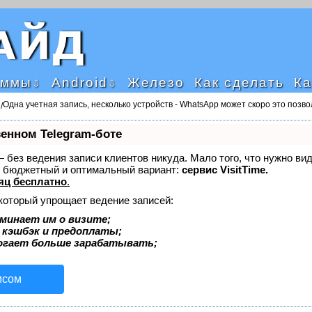
аммы
Android
Железо
Как сделать
Ка
Одна учетная запись, несколько устройств - WhatsApp может скоро это позво
/
венном Telegram-боте
 — без ведения записи клиентов никуда. Мало того, что нужно ви
й бюджетный и оптимальный вариант:
сервис VisitTime.
яц бесплатно
.
 который упрощает ведение записей:
минает им о визите;
, кэшбэк и предоплаты;
огает больше зарабатывать;
исом