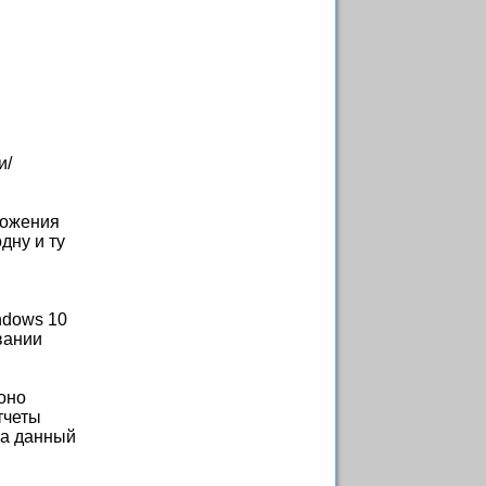
и/
ложения
дну и ту
ndows 10
вании
оно
тчеты
на данный