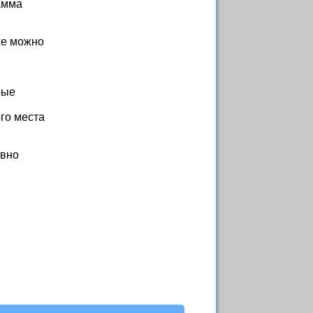
амма
же можно
рые
го места
евно