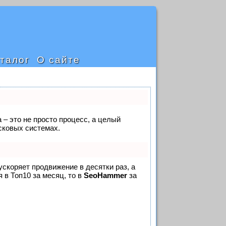
талог
О сайте
 – это не просто процесс, а целый
сковых системах.
 ускоряет продвижение в десятки раз, а
 в Топ10 за месяц, то в
SeoHammer
за