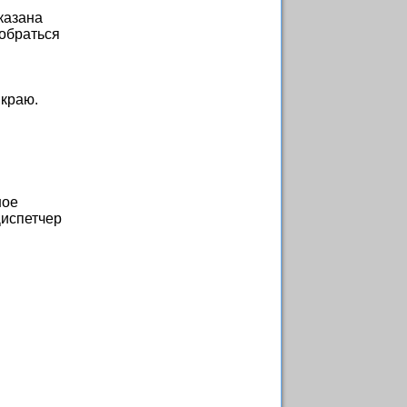
казана
добраться
 краю.
шое
Диспетчер