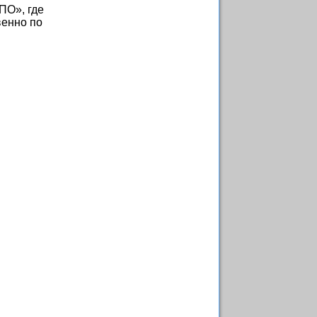
ПО», где
венно по