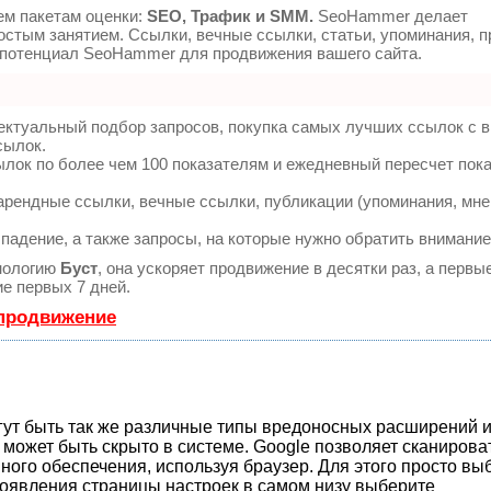
ем пакетам оценки:
SEO, Трафик и SMM.
SeoHammer делает
стым занятием. Ссылки, вечные ссылки, статьи, упоминания, п
 потенциал SeoHammer для продвижения вашего сайта.
ектуальный подбор запросов, покупка самых лучших ссылок с 
сылок.
ылок по более чем 100 показателям и ежедневный пересчет пок
рендные ссылки, вечные ссылки, публикации (упоминания, мне
падение, а также запросы, на которые нужно обратить внимание
нологию
Буст
, она ускоряет продвижение в десятки раз, а первы
е первых 7 дней.
 продвижение
ут быть так же различные типы вредоносных расширений и
может быть скрыто в системе. Google позволяет сканирова
ого обеспечения, используя браузер. Для этого просто вы
появления страницы настроек в самом низу выберите