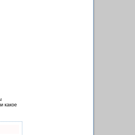
ы
ли какое