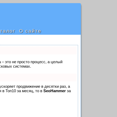
талог
О сайте
 – это не просто процесс, а целый
сковых системах.
 ускоряет продвижение в десятки раз, а
 в Топ10 за месяц, то в
SeoHammer
за