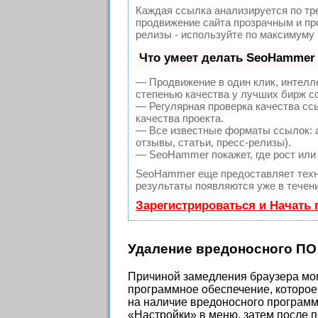
Каждая ссылка анализируется по тр
продвижение сайта прозрачным и про
релизы - используйте по максимуму
Что умеет делать SeoHammer
— Продвижение в один клик, интелл
степенью качества у лучших бирж с
— Регулярная проверка качества сс
качества проекта.
— Все известные форматы ссылок: а
отзывы, статьи, пресс-релизы).
— SeoHammer покажет, где рост или 
SeoHammer еще предоставляет тех
результаты появляются уже в течени
Зарегистрироваться и Начать
Удаление вредоносного ПО
Причиной замедления браузера мог
программное обеспечение, которое 
на наличие вредоносного программн
«Настройки» в меню, затем после 