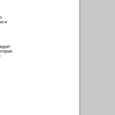
о
но и
едует
оторая
о