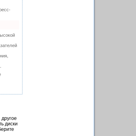
ресс-
высокой
азателей
ния,
.
е
 другое
ть диски
берите