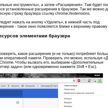
льные инструменты», а затем «Расширения». Там будет по
 все установленные расширения в браузере. Так же можно 
есную строку браузера ссылку chrome://extensions.
следует нажать на кнопку «Удалить», в нижней часть под
ерение - такое окно появляется ближе к верхнему правому
есурсов элементами браузера
роверить, какое расширение (и не только) потребляет боль
ли оперативной памяти. Проверить это можно, используя «
e Chrome. Чтобы вызвать его, выбираем «Дополнительные
тчер задач» (или одновременно нажмите Shift + Esc).