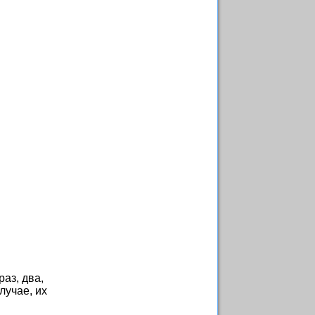
аз, два,
лучае, их